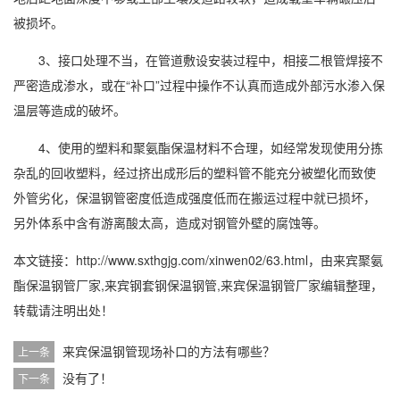
被损坏。
3、接口处理不当，在管道敷设安装过程中，相接二根管焊接不
严密造成渗水，或在“补口”过程中操作不认真而造成外部污水渗入保
温层等造成的破坏。
4、使用的塑料和聚氨酯保温材料不合理，如经常发现使用分拣
杂乱的回收塑料，经过挤出成形后的塑料管不能充分被塑化而致使
外管劣化，保温钢管密度低造成强度低而在搬运过程中就已损坏，
另外体系中含有游离酸太高，造成对钢管外壁的腐蚀等。
本文链接：http://www.sxthgjg.com/xinwen02/63.html，由
来宾聚氨
酯保温钢管厂家,来宾钢套钢保温钢管,来宾保温钢管厂家
编辑整理，
转载请注明出处！
来宾保温钢管现场补口的方法有哪些？
上一条
没有了！
下一条